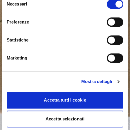
Necessari
del
consenso
Actualmente estás viendo el sitio web de Calligaris
para España. ¿Deseas cambiar al sitio en Estados
Preferenze
Unidos?
Statistiche
NO, PERMANECER EN ESTE SITIO
SÍ, LLEVARME ALLÍ
Marketing
Mostra dettagli
Accetta tutti i cookie
Accetta selezionati