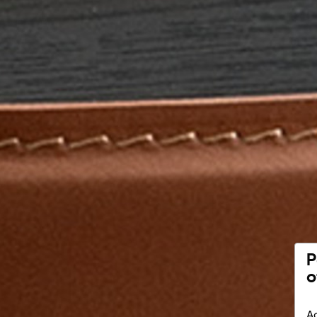
P
o
Ac