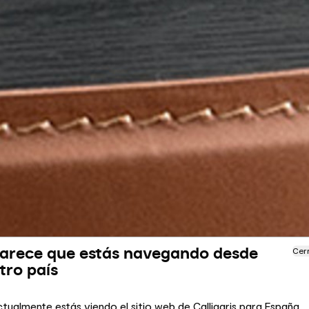
arece que estás navegando desde
Cer
tro país
tualmente estás viendo el sitio web de Calligaris para España.