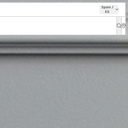
Spain /
ES