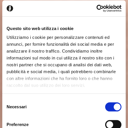
Questo sito web utilizza i cookie
Utilizziamo i cookie per personalizzare contenuti ed
annunci, per fornire funzionalità dei social media e per
analizzare il nostro traffico. Condividiamo inoltre
informazioni sul modo in cui utilizza il nostro sito con i
nostri partner che si occupano di analisi dei dati web,
pubblicità e social media, i quali potrebbero combinarle
con altre informazioni che ha fornito loro o che hanno
raccolto dal suo utilizzo dei loro servizi.
Parece que estás navegando
Cerrar
desde otro país
Selezione
Necessari
del
consenso
Actualmente estás viendo el sitio web de Calligaris
para España. ¿Deseas cambiar al sitio en Estados
Preferenze