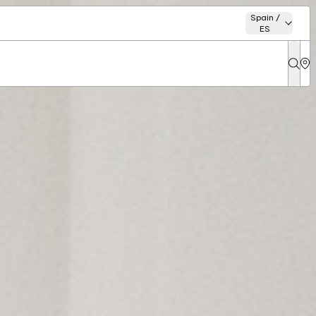
Spain /
ES