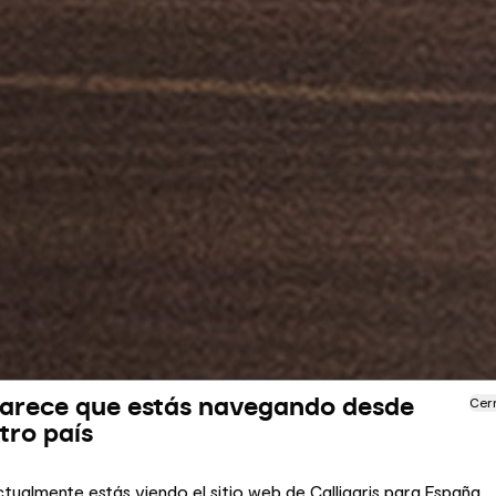
arece que estás navegando desde
Cer
tro país
tualmente estás viendo el sitio web de Calligaris para España.