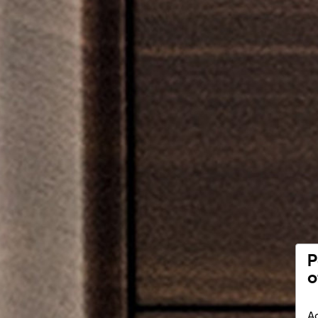
P
o
Ac