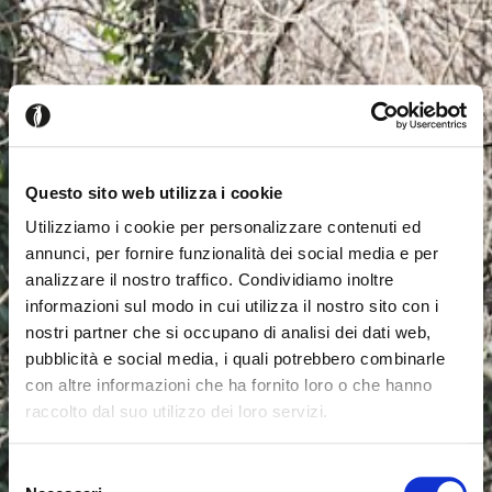
Questo sito web utilizza i cookie
Utilizziamo i cookie per personalizzare contenuti ed
annunci, per fornire funzionalità dei social media e per
analizzare il nostro traffico. Condividiamo inoltre
informazioni sul modo in cui utilizza il nostro sito con i
nostri partner che si occupano di analisi dei dati web,
pubblicità e social media, i quali potrebbero combinarle
con altre informazioni che ha fornito loro o che hanno
raccolto dal suo utilizzo dei loro servizi.
Parece que estás navegando
Cerrar
desde otro país
Selezione