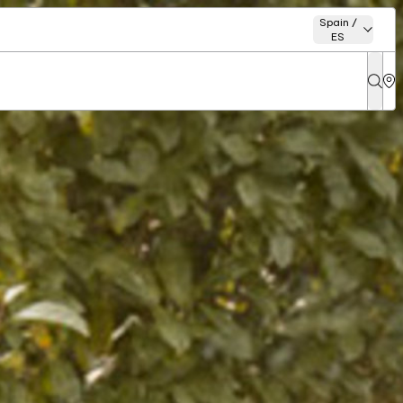
Spain /
ES