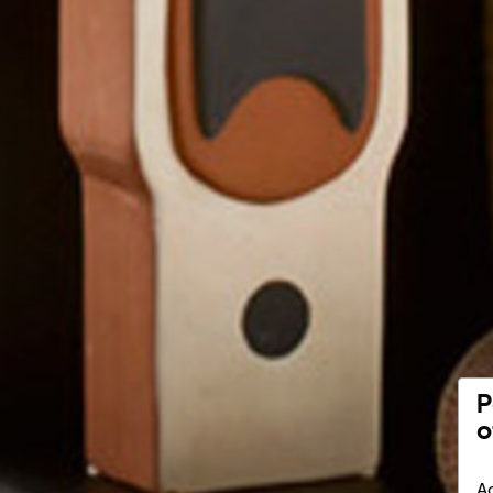
P
o
Ac