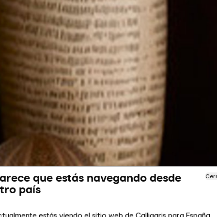
arece que estás navegando desde
Cer
tro país
tualmente estás viendo el sitio web de Calligaris para España.