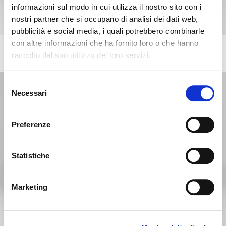
informazioni sul modo in cui utilizza il nostro sito con i
nostri partner che si occupano di analisi dei dati web,
pubblicità e social media, i quali potrebbero combinarle
con altre informazioni che ha fornito loro o che hanno
BOSTON
+2
raccolto dal suo utilizzo dei loro servizi.
Mesilla de noche con 2 cajones. Tapa en cerámica.
Parece que estás navegando
Cerrar
desde otro país
Selezione
Necessari
del
consenso
Actualmente estás viendo el sitio web de Calligaris
para España. ¿Deseas cambiar al sitio en Estados
Preferenze
Unidos?
Statistiche
NO, PERMANECER EN ESTE SITIO
SÍ, LLEVARME ALLÍ
Marketing