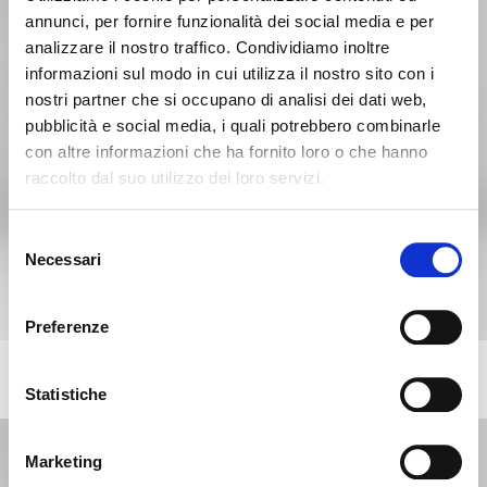
annunci, per fornire funzionalità dei social media e per
analizzare il nostro traffico. Condividiamo inoltre
informazioni sul modo in cui utilizza il nostro sito con i
nostri partner che si occupano di analisi dei dati web,
pubblicità e social media, i quali potrebbero combinarle
con altre informazioni che ha fornito loro o che hanno
raccolto dal suo utilizzo dei loro servizi.
Parece que estás navegando
Cerrar
desde otro país
Selezione
Necessari
del
consenso
Actualmente estás viendo el sitio web de Calligaris
para España. ¿Deseas cambiar al sitio en Estados
Preferenze
Unidos?
BASIL
+9
Silla giratoria con mecanismo de retorno y base de aluminio
Statistiche
NO, PERMANECER EN ESTE SITIO
SÍ, LLEVARME ALLÍ
Marketing