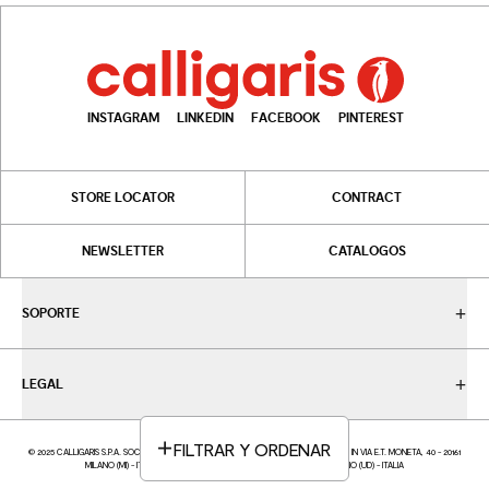
INSTAGRAM
LINKEDIN
FACEBOOK
PINTEREST
STORE LOCATOR
CONTRACT
NEWSLETTER
CATALOGOS
SOPORTE
LEGAL
FILTRAR Y ORDENAR
© 2025 CALLIGARIS S.P.A. SOCIETÀ UNIPERSONALE - P.IVA IT05617370969 - SEDE LEGALE IN VIA E.T. MONETA, 40 - 20161
MILANO (MI) - ITALIA; SEDE OPERATIVA IN VIA TRIESTE,12 33044 MANZANO (UD) - ITALIA