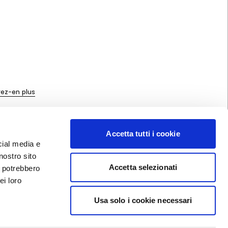
ez-en plus
Accetta tutti i cookie
MENTIONS LÉGALES
cial media e
CONDITIONS GENERALES DE VENTE
nostro sito
CONDITIONS GENERALES D'UTILISATION
POLITIQUE DE CONFIDENTIALITÉ
Accetta selezionati
i potrebbero
COMPANY DATA UTILISATION
ei loro
DONNÉES DE L'ENTREPRISE
CODE D’ÉTHIQUE
WHISTLEBLOWING
Usa solo i cookie necessari
INTEGRATED POLICY