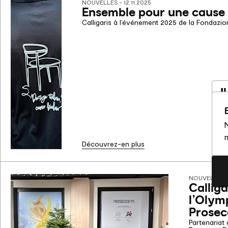
NOUVELLES - 12.11.2025
Ensemble pour une cause
Calligaris à l’événement 2025 de la Fondazi
I
a
N
Vo
m
So
Découvrez-en plus
NOUVELLES -
Callig
l’Olym
Prose
Partenariat 