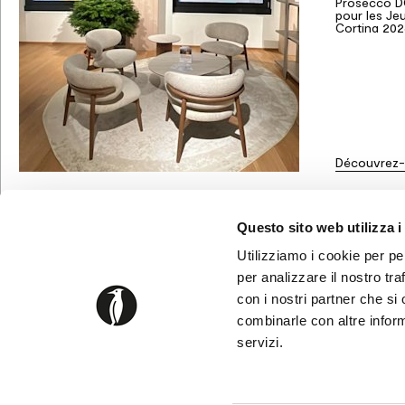
Prosecco D
pour les Je
Cortina 202
Découvrez-
Questo sito web utilizza i
Utilizziamo i cookie per pe
ASSISTANCE
LIVRAISON ET MONTAGE
per analizzare il nostro tra
MOYENS DE PAIEMENT
con i nostri partner che si
GARANTIES
RECHANGE ET RETOUR
combinarle con altre inform
CONTACTS
servizi.
REJOIGNEZ NOUS
STORE LOCATO
FAQ
NEWSLETTER