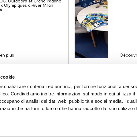
OC, Outdoora et Grana Padano
ux Olympiques d’Hiver Milan
6
en plus
Découvr
 cookie
rsonalizzare contenuti ed annunci, per fornire funzionalità dei so
ffico. Condividiamo inoltre informazioni sul modo in cui utilizza il 
INSTAGRAM
LINKEDIN
FACEBOOK
PINTEREST
 occupano di analisi dei dati web, pubblicità e social media, i qual
azioni che ha fornito loro o che hanno raccolto dal suo utilizzo d
R
CONTRACT
CATALOGUES