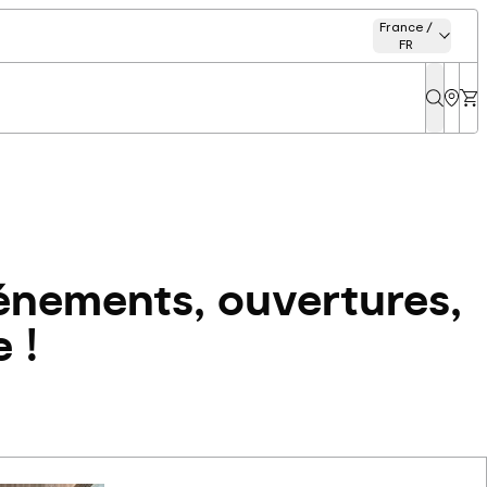
France /
FR
énements, ouvertures,
 !