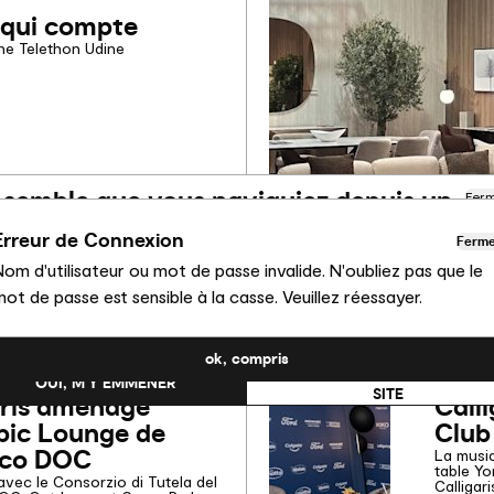
 qui compte
one Telethon Udine
l semble que vous naviguiez depuis un
Fer
utre pays
Erreur de Connexion
Ferm
om d'utilisateur ou mot de passe invalide. N'oubliez pas que le
us consultez actuellement le site Calligaris pour France.
ot de passe est sensible à la casse. Veuillez réessayer.
uhaitez-vous passer au site en États-Unis ?
ok, compris
NON, RESTER SUR CE
OUI, M’Y EMMENER
 02.27.2026
NOUVELLE
SITE
aris aménage
Call
pic Lounge de
Club
cco DOC
La musiq
table Yo
avec le Consorzio di Tutela del
Calligari