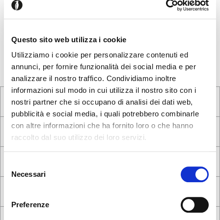
également les demander au Service Clients e-Shop.
Avez-vous une expérience d’achat à nous raconter? Avez-
vous des suggestions pour améliorer nos produits et nos
Questo sito web utilizza i cookie
services? Est-il un produit que vous souhaitez et nous n’avons
pas? Écrivez-nous!
Utilizziamo i cookie per personalizzare contenuti ed
annunci, per fornire funzionalità dei social media e per
analizzare il nostro traffico. Condividiamo inoltre
informazioni sul modo in cui utilizza il nostro sito con i
nostri partner che si occupano di analisi dei dati web,
pubblicità e social media, i quali potrebbero combinarle
con altre informazioni che ha fornito loro o che hanno
raccolto dal suo utilizzo dei loro servizi.
Il semble que vous naviguiez
Fermer
Selezione
depuis un autre pays
Necessari
del
Erreur de Connexion
Fermer
consenso
Nom d'utilisateur ou mot de passe invalide. N'oubliez
Vous consultez actuellement le site Calligaris pour
pas que le mot de passe est sensible à la casse.
Preferenze
France. Souhaitez-vous passer au site en États-Unis ?
Veuillez réessayer.