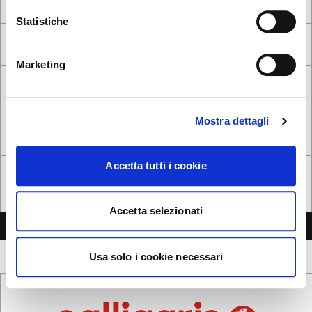
Statistiche
NON, RESTER SUR CE SITE
ok, compris
OUI, M’Y EMMENER
Marketing
Mostra dettagli
Accetta tutti i cookie
Suite à la
politique de confidentialité
, je consens au traitement des
données personnelles*
Oui, je souhaite recevoir des communications commerciales
Accetta selezionati
ENVOYER LE MESSAGE
Usa solo i cookie necessari