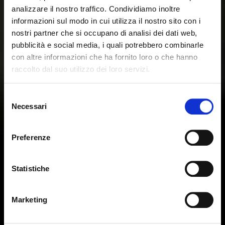
analizzare il nostro traffico. Condividiamo inoltre
informazioni sul modo in cui utilizza il nostro sito con i
nostri partner che si occupano di analisi dei dati web,
pubblicità e social media, i quali potrebbero combinarle
con altre informazioni che ha fornito loro o che hanno
raccolto dal suo utilizzo dei loro servizi.
Il semble que vous naviguiez
Fermer
Selezione
depuis un autre pays
Necessari
del
Erreur de Connexion
Fermer
consenso
Nom d'utilisateur ou mot de passe invalide. N'oubliez
Vous consultez actuellement le site Calligaris pour
pas que le mot de passe est sensible à la casse.
Preferenze
France. Souhaitez-vous passer au site en États-Unis ?
Veuillez réessayer.
Statistiche
NON, RESTER SUR CE SITE
ok, compris
OUI, M’Y EMMENER
Marketing