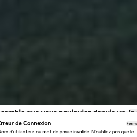
l semble que vous naviguiez depuis un
Fer
utre pays
Erreur de Connexion
Ferm
om d'utilisateur ou mot de passe invalide. N'oubliez pas que le
us consultez actuellement le site Calligaris pour France.