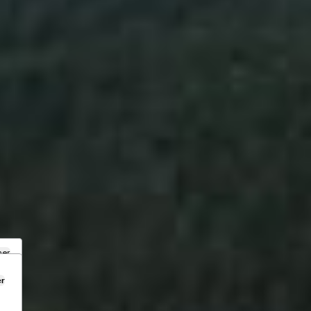
mer
er