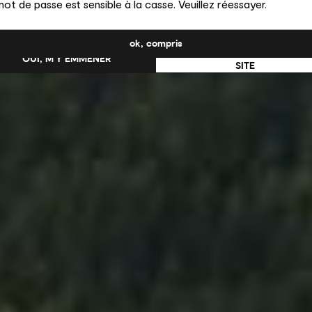
ot de passe est sensible à la casse. Veuillez réessayer.
uhaitez-vous passer au site en États-Unis ?
ok, compris
NON, RESTER SUR CE
OUI, M’Y EMMENER
SITE