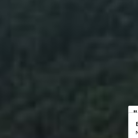
I
a
N
Vo