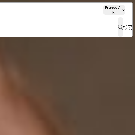
France /
FR