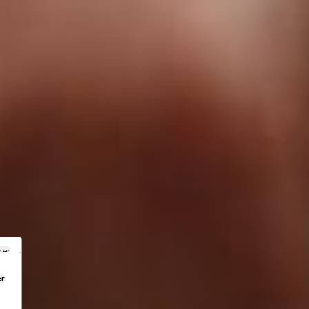
mer
er