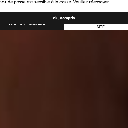
ot de passe est sensible à la casse. Veuillez réessayer.
uhaitez-vous passer au site en États-Unis ?
ok, compris
NON, RESTER SUR CE
OUI, M’Y EMMENER
SITE