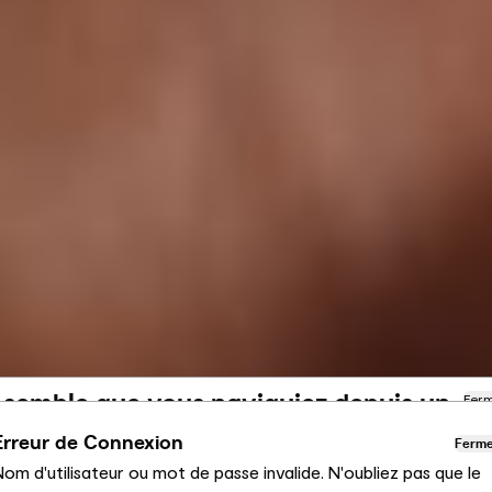
l semble que vous naviguiez depuis un
Fer
utre pays
Erreur de Connexion
Ferm
om d'utilisateur ou mot de passe invalide. N'oubliez pas que le
us consultez actuellement le site Calligaris pour France.