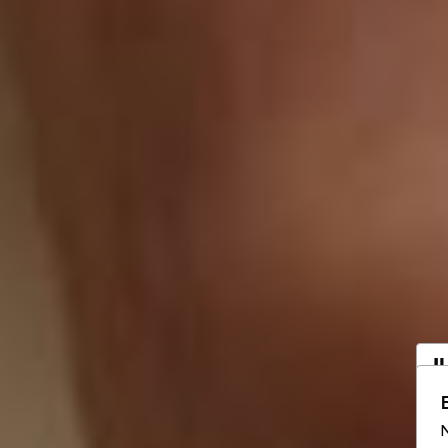
I
a
N
Vo