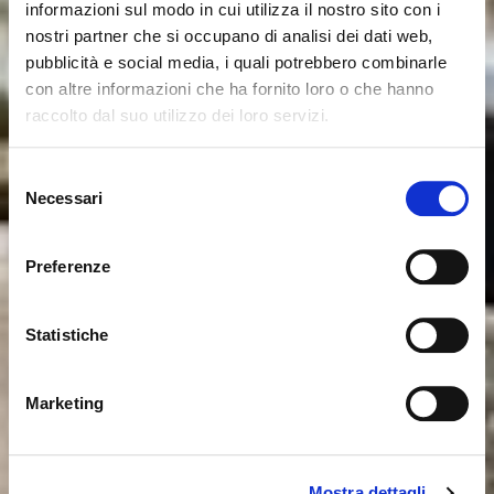
informazioni sul modo in cui utilizza il nostro sito con i
nostri partner che si occupano di analisi dei dati web,
pubblicità e social media, i quali potrebbero combinarle
con altre informazioni che ha fornito loro o che hanno
raccolto dal suo utilizzo dei loro servizi.
Il semble que vous naviguiez
Fermer
Selezione
depuis un autre pays
Necessari
del
Erreur de Connexion
Fermer
consenso
Nom d'utilisateur ou mot de passe invalide. N'oubliez
Vous consultez actuellement le site Calligaris pour
pas que le mot de passe est sensible à la casse.
Preferenze
France. Souhaitez-vous passer au site en États-Unis ?
Veuillez réessayer.
Statistiche
NON, RESTER SUR CE SITE
ok, compris
OUI, M’Y EMMENER
Marketing
Mostra dettagli