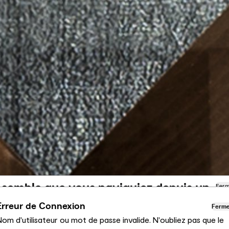
l semble que vous naviguiez depuis un
Fer
utre pays
Erreur de Connexion
Ferm
om d'utilisateur ou mot de passe invalide. N'oubliez pas que le
us consultez actuellement le site Calligaris pour France.