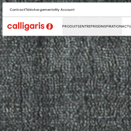
Contract
Téléchargements
My Account
PRODUITS
ENTREPRISE
INSPIRATION
ACTU