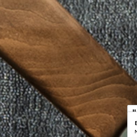
I
a
N
Vo