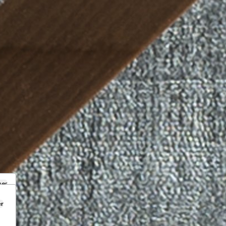
mer
er