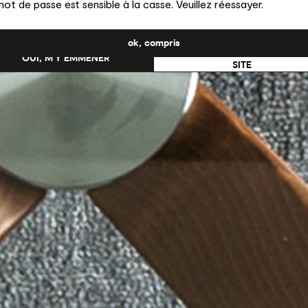
ot de passe est sensible à la casse. Veuillez réessayer.
uhaitez-vous passer au site en États-Unis ?
ok, compris
NON, RESTER SUR CE
OUI, M’Y EMMENER
SITE