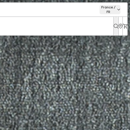
France /
FR