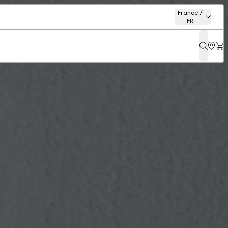
France /
FR