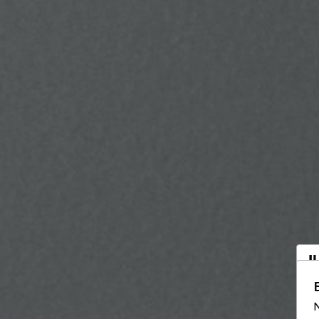
I
a
N
Vo