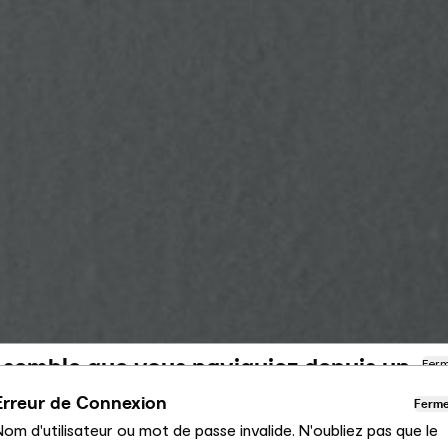
l semble que vous naviguiez depuis un
Fer
utre pays
Erreur de Connexion
Ferm
om d'utilisateur ou mot de passe invalide. N'oubliez pas que le
us consultez actuellement le site Calligaris pour France.