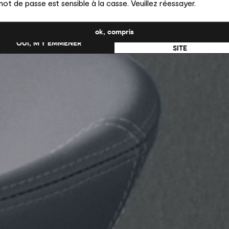
ot de passe est sensible à la casse. Veuillez réessayer.
uhaitez-vous passer au site en États-Unis ?
ok, compris
NON, RESTER SUR CE
OUI, M’Y EMMENER
SITE