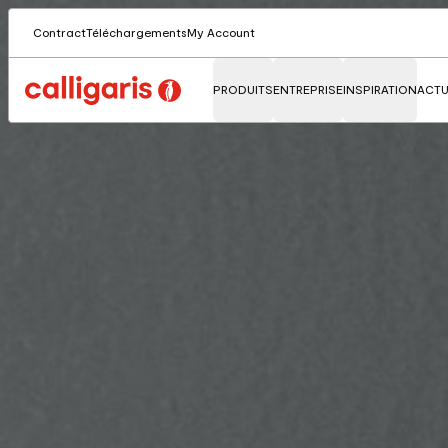
Contract
Téléchargements
My Account
PRODUITS
ENTREPRISE
INSPIRATION
ACTU