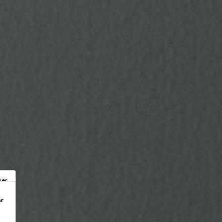
mer
er