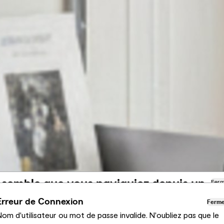
l semble que vous naviguiez depuis un
Fer
utre pays
Erreur de Connexion
Ferm
om d'utilisateur ou mot de passe invalide. N'oubliez pas que le
us consultez actuellement le site Calligaris pour France.