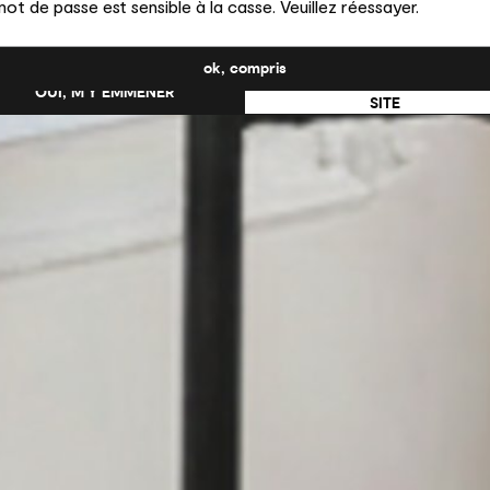
ot de passe est sensible à la casse. Veuillez réessayer.
uhaitez-vous passer au site en États-Unis ?
ok, compris
NON, RESTER SUR CE
OUI, M’Y EMMENER
SITE