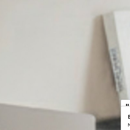
I
a
N
Vo