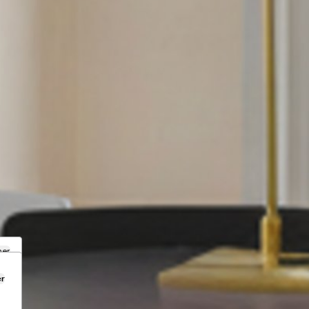
mer
er