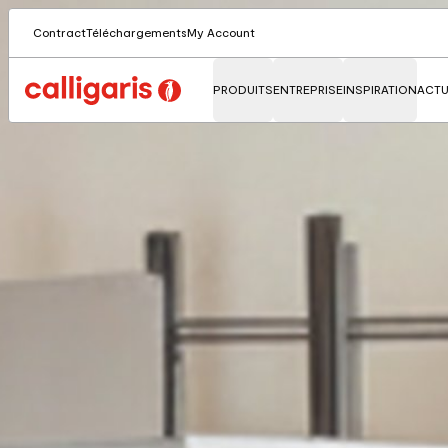
Contract
Téléchargements
My Account
PRODUITS
ENTREPRISE
INSPIRATION
ACTU