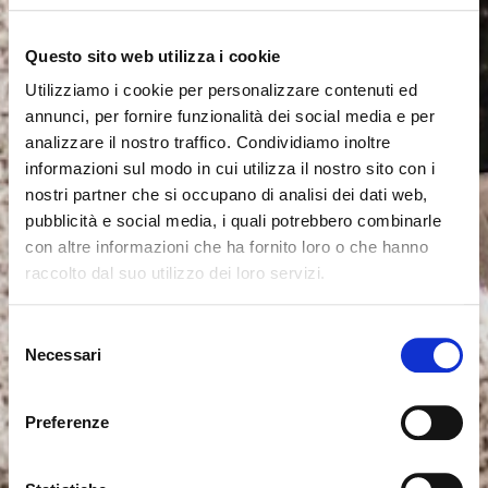
Questo sito web utilizza i cookie
Utilizziamo i cookie per personalizzare contenuti ed
annunci, per fornire funzionalità dei social media e per
analizzare il nostro traffico. Condividiamo inoltre
informazioni sul modo in cui utilizza il nostro sito con i
nostri partner che si occupano di analisi dei dati web,
pubblicità e social media, i quali potrebbero combinarle
con altre informazioni che ha fornito loro o che hanno
raccolto dal suo utilizzo dei loro servizi.
Il semble que vous naviguiez
Fermer
Selezione
depuis un autre pays
Necessari
del
Erreur de Connexion
Fermer
consenso
Nom d'utilisateur ou mot de passe invalide. N'oubliez
Vous consultez actuellement le site Calligaris pour
pas que le mot de passe est sensible à la casse.
Preferenze
France. Souhaitez-vous passer au site en États-Unis ?
Veuillez réessayer.