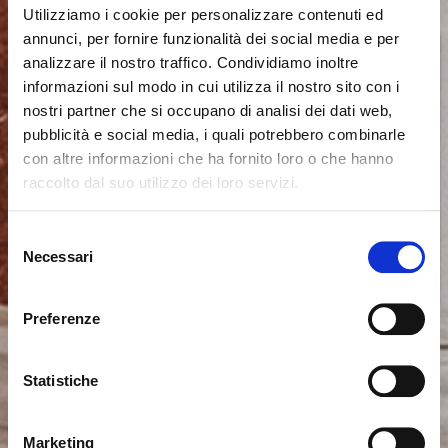
Utilizziamo i cookie per personalizzare contenuti ed
annunci, per fornire funzionalità dei social media e per
analizzare il nostro traffico. Condividiamo inoltre
informazioni sul modo in cui utilizza il nostro sito con i
nostri partner che si occupano di analisi dei dati web,
pubblicità e social media, i quali potrebbero combinarle
con altre informazioni che ha fornito loro o che hanno
raccolto dal suo utilizzo dei loro servizi.
Il semble que vous naviguiez
Fermer
Selezione
depuis un autre pays
Necessari
del
Erreur de Connexion
Fermer
consenso
Nom d'utilisateur ou mot de passe invalide. N'oubliez
Vous consultez actuellement le site Calligaris pour
pas que le mot de passe est sensible à la casse.
Preferenze
France. Souhaitez-vous passer au site en États-Unis ?
Veuillez réessayer.
Statistiche
NON, RESTER SUR CE SITE
ok, compris
OUI, M’Y EMMENER
Marketing