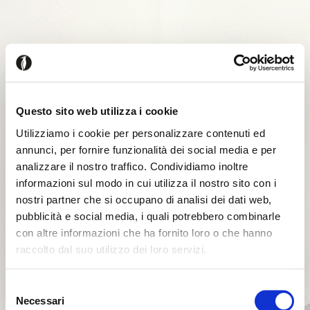
Questo sito web utilizza i cookie
Utilizziamo i cookie per personalizzare contenuti ed
annunci, per fornire funzionalità dei social media e per
analizzare il nostro traffico. Condividiamo inoltre
informazioni sul modo in cui utilizza il nostro sito con i
nostri partner che si occupano di analisi dei dati web,
pubblicità e social media, i quali potrebbero combinarle
con altre informazioni che ha fornito loro o che hanno
raccolto dal suo utilizzo dei loro servizi.
Il semble que vous naviguiez
Fermer
Selezione
depuis un autre pays
Necessari
del
Erreur de Connexion
Fermer