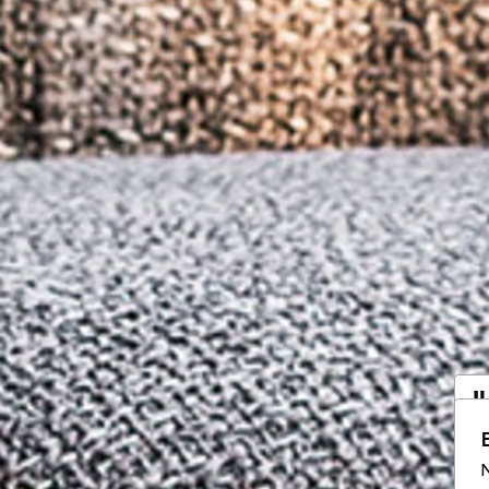
I
a
N
Vo