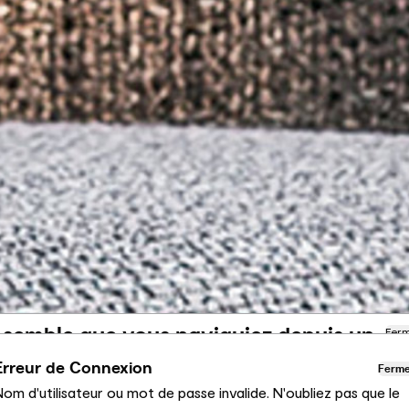
l semble que vous naviguiez depuis un
Fer
utre pays
Erreur de Connexion
Ferm
om d'utilisateur ou mot de passe invalide. N'oubliez pas que le
us consultez actuellement le site Calligaris pour France.