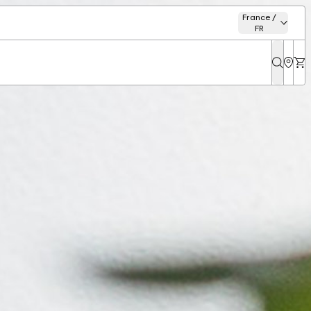
France /
FR