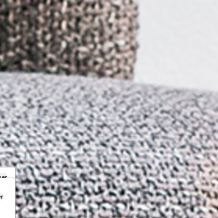
mer
er