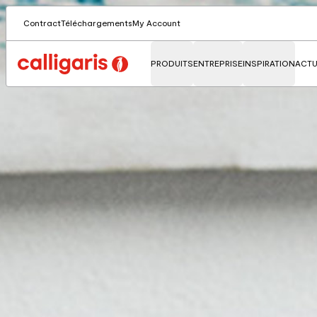
Contract
Téléchargements
My Account
PRODUITS
ENTREPRISE
INSPIRATION
ACTU