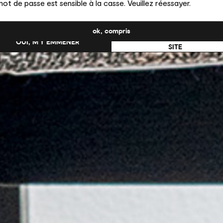
ot de passe est sensible à la casse. Veuillez réessayer.
uhaitez-vous passer au site en États-Unis ?
ok, compris
NON, RESTER SUR CE
OUI, M’Y EMMENER
SITE