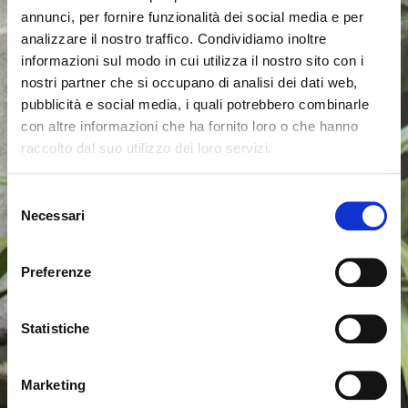
annunci, per fornire funzionalità dei social media e per
analizzare il nostro traffico. Condividiamo inoltre
informazioni sul modo in cui utilizza il nostro sito con i
nostri partner che si occupano di analisi dei dati web,
pubblicità e social media, i quali potrebbero combinarle
con altre informazioni che ha fornito loro o che hanno
raccolto dal suo utilizzo dei loro servizi.
Il semble que vous naviguiez
Fermer
Selezione
depuis un autre pays
Necessari
del
Erreur de Connexion
Fermer
consenso
Nom d'utilisateur ou mot de passe invalide. N'oubliez
Vous consultez actuellement le site Calligaris pour
pas que le mot de passe est sensible à la casse.
Preferenze
France. Souhaitez-vous passer au site en États-Unis ?
Veuillez réessayer.
Statistiche
NON, RESTER SUR CE SITE
ok, compris
OUI, M’Y EMMENER
Marketing