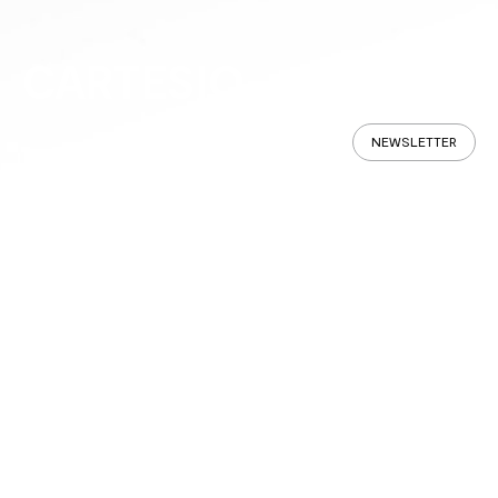
CARTESIO
NEWSLETTER
Panoramique
Spécifications
Trouver en Magasin
CARTESIO est une table à la ligne
CONFIGURE
élégante et iconique, caractérisée
par une originale structure portante
en métal teint et composée de 4
éléments en « V » rectangulaires et
indépendants. Le plateau est
disponible en céramique associée à
du verre ou en bois. Sculpturale et