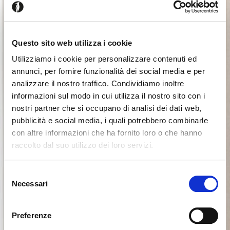
Questo sito web utilizza i cookie
Utilizziamo i cookie per personalizzare contenuti ed
annunci, per fornire funzionalità dei social media e per
analizzare il nostro traffico. Condividiamo inoltre
informazioni sul modo in cui utilizza il nostro sito con i
nostri partner che si occupano di analisi dei dati web,
pubblicità e social media, i quali potrebbero combinarle
con altre informazioni che ha fornito loro o che hanno
raccolto dal suo utilizzo dei loro servizi.
Il semble que vous naviguiez
Fermer
Selezione
depuis un autre pays
Necessari
del
Erreur de Connexion
Fermer
consenso
Nom d'utilisateur ou mot de passe invalide. N'oubliez
Vous consultez actuellement le site Calligaris pour
pas que le mot de passe est sensible à la casse.
Preferenze
France. Souhaitez-vous passer au site en États-Unis ?
Veuillez réessayer.