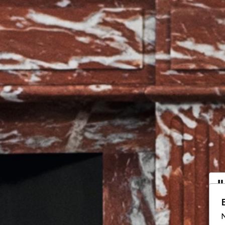
I
a
N
Vo