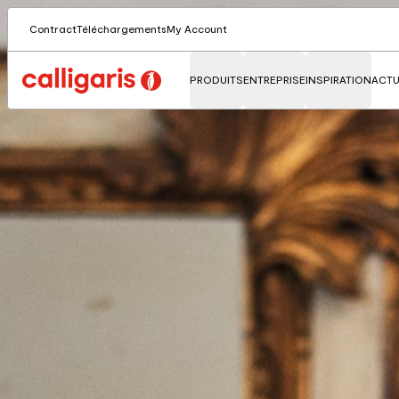
Contract
Téléchargements
My Account
PRODUITS
ENTREPRISE
INSPIRATION
ACTU