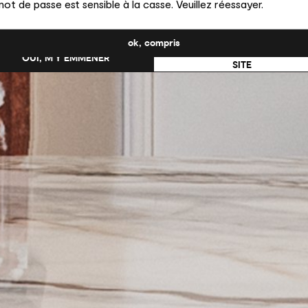
ot de passe est sensible à la casse. Veuillez réessayer.
uhaitez-vous passer au site en États-Unis ?
ok, compris
NON, RESTER SUR CE
OUI, M’Y EMMENER
SITE