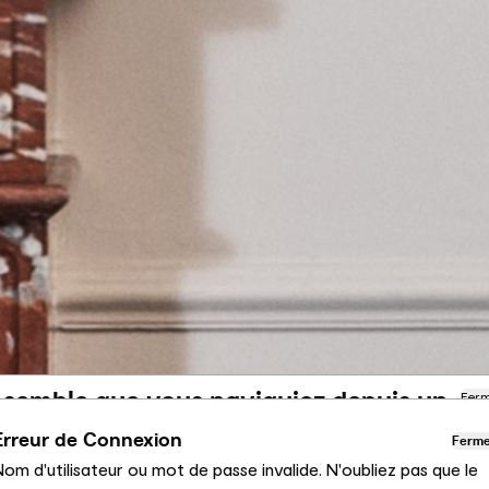
l semble que vous naviguiez depuis un
Fer
utre pays
Erreur de Connexion
Ferm
om d'utilisateur ou mot de passe invalide. N'oubliez pas que le
us consultez actuellement le site Calligaris pour France.