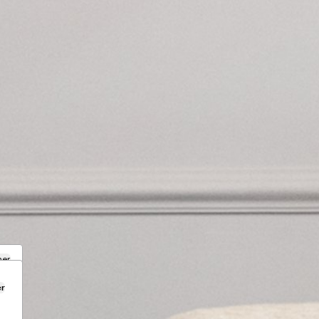
mer
er