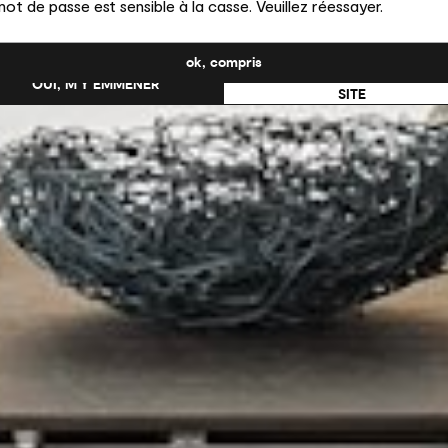
ot de passe est sensible à la casse. Veuillez réessayer.
uhaitez-vous passer au site en États-Unis ?
ok, compris
NON, RESTER SUR CE
OUI, M’Y EMMENER
SITE