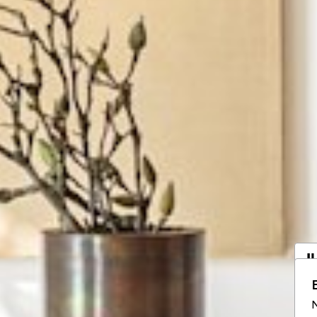
I
a
N
Vo