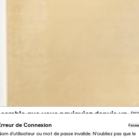
l semble que vous naviguiez depuis un
Fer
utre pays
Erreur de Connexion
Ferm
om d'utilisateur ou mot de passe invalide. N'oubliez pas que le
us consultez actuellement le site Calligaris pour France.