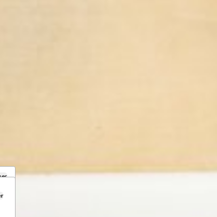
mer
er