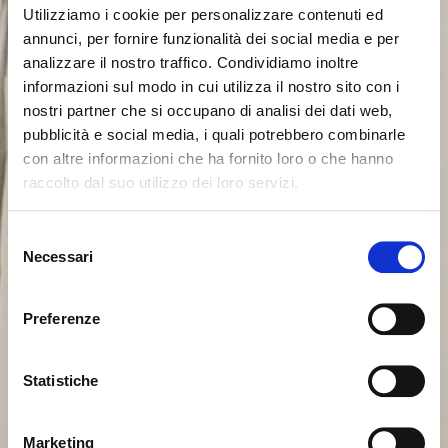
Utilizziamo i cookie per personalizzare contenuti ed
annunci, per fornire funzionalità dei social media e per
analizzare il nostro traffico. Condividiamo inoltre
informazioni sul modo in cui utilizza il nostro sito con i
nostri partner che si occupano di analisi dei dati web,
pubblicità e social media, i quali potrebbero combinarle
con altre informazioni che ha fornito loro o che hanno
raccolto dal suo utilizzo dei loro servizi.
Il semble que vous naviguiez
Fermer
Selezione
depuis un autre pays
Necessari
del
Erreur de Connexion
Fermer
consenso
Nom d'utilisateur ou mot de passe invalide. N'oubliez
Vous consultez actuellement le site Calligaris pour
pas que le mot de passe est sensible à la casse.
Preferenze
France. Souhaitez-vous passer au site en États-Unis ?
Veuillez réessayer.
Statistiche
NON, RESTER SUR CE SITE
ok, compris
OUI, M’Y EMMENER
Marketing