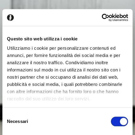
Questo sito web utilizza i cookie
Utilizziamo i cookie per personalizzare contenuti ed
annunci, per fornire funzionalità dei social media e per
analizzare il nostro traffico. Condividiamo inoltre
informazioni sul modo in cui utilizza il nostro sito con i
nostri partner che si occupano di analisi dei dati web,
pubblicità e social media, i quali potrebbero combinarle
con altre informazioni che ha fornito loro o che hanno
raccolto dal suo utilizzo dei loro servizi.
Il semble que vous naviguiez
Fermer
Selezione
depuis un autre pays
Necessari
del
Erreur de Connexion
Fermer
consenso
Nom d'utilisateur ou mot de passe invalide. N'oubliez
Vous consultez actuellement le site Calligaris pour