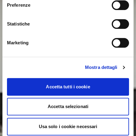
pas que le mot de passe est sensible à la casse.
Preferenze
France. Souhaitez-vous passer au site en États-Unis ?
Veuillez réessayer.
Statistiche
NON, RESTER SUR CE SITE
ok, compris
OUI, M’Y EMMENER
Marketing
Mostra dettagli
Accetta tutti i cookie
Accetta selezionati
Usa solo i cookie necessari