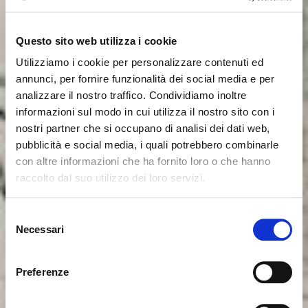
Questo sito web utilizza i cookie
Utilizziamo i cookie per personalizzare contenuti ed
annunci, per fornire funzionalità dei social media e per
analizzare il nostro traffico. Condividiamo inoltre
informazioni sul modo in cui utilizza il nostro sito con i
nostri partner che si occupano di analisi dei dati web,
pubblicità e social media, i quali potrebbero combinarle
con altre informazioni che ha fornito loro o che hanno
raccolto dal suo utilizzo dei loro servizi.
Il semble que vous naviguiez
Fermer
Selezione
depuis un autre pays
Necessari
del
Erreur de Connexion
Fermer
consenso
Nom d'utilisateur ou mot de passe invalide. N'oubliez
Vous consultez actuellement le site Calligaris pour
pas que le mot de passe est sensible à la casse.
Preferenze
France. Souhaitez-vous passer au site en États-Unis ?
Veuillez réessayer.