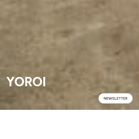
YOROI
NEWSLETTER
Panoramique
Spécifications
Trouver en Magasin
La table Yoroi s'inspire de l'armure