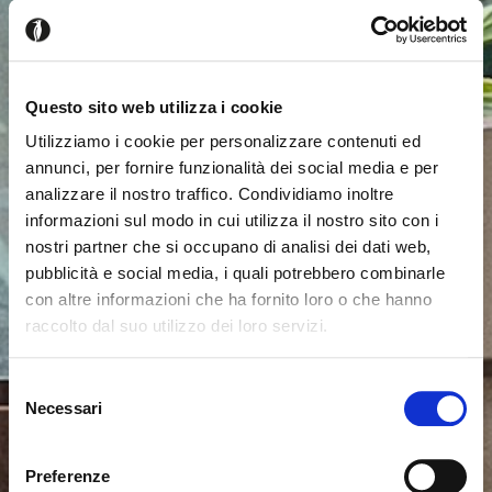
Questo sito web utilizza i cookie
Utilizziamo i cookie per personalizzare contenuti ed
annunci, per fornire funzionalità dei social media e per
analizzare il nostro traffico. Condividiamo inoltre
informazioni sul modo in cui utilizza il nostro sito con i
nostri partner che si occupano di analisi dei dati web,
pubblicità e social media, i quali potrebbero combinarle
con altre informazioni che ha fornito loro o che hanno
raccolto dal suo utilizzo dei loro servizi.
Il semble que vous naviguiez
Fermer
Selezione
depuis un autre pays
Necessari
del
Erreur de Connexion
Fermer
consenso
Nom d'utilisateur ou mot de passe invalide. N'oubliez
Vous consultez actuellement le site Calligaris pour
pas que le mot de passe est sensible à la casse.
Preferenze
France. Souhaitez-vous passer au site en États-Unis ?