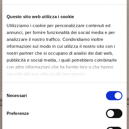
Questo sito web utilizza i cookie
Utilizziamo i cookie per personalizzare contenuti ed
annunci, per fornire funzionalità dei social media e per
analizzare il nostro traffico. Condividiamo inoltre
informazioni sul modo in cui utilizza il nostro sito con i
nostri partner che si occupano di analisi dei dati web,
pubblicità e social media, i quali potrebbero combinarle
con altre informazioni che ha fornito loro o che hanno
raccolto dal suo utilizzo dei loro servizi.
Il semble que vous naviguiez
Fermer
Selezione
depuis un autre pays
Necessari
del
Erreur de Connexion
Fermer
consenso
Nom d'utilisateur ou mot de passe invalide. N'oubliez
Vous consultez actuellement le site Calligaris pour
pas que le mot de passe est sensible à la casse.
Preferenze
France. Souhaitez-vous passer au site en États-Unis ?
Veuillez réessayer.