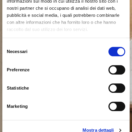
informazioni sul modo in cui utilizza il nostro sito con i
nostri partner che si occupano di analisi dei dati web,
pubblicità e social media, i quali potrebbero combinarle
con altre informazioni che ha fornito loro o che hanno
raccolto dal suo utilizzo dei loro servizi.
Il semble que vous naviguiez
Fermer
Selezione
depuis un autre pays
Necessari
del
Erreur de Connexion
Fermer
consenso
Nom d'utilisateur ou mot de passe invalide. N'oubliez
Vous consultez actuellement le site Calligaris pour
pas que le mot de passe est sensible à la casse.
Preferenze
France. Souhaitez-vous passer au site en États-Unis ?
Veuillez réessayer.
Statistiche
NON, RESTER SUR CE SITE
ok, compris
OUI, M’Y EMMENER
Marketing
Mostra dettagli