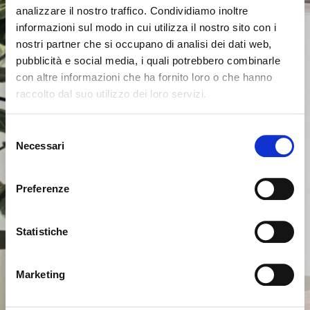
analizzare il nostro traffico. Condividiamo inoltre
informazioni sul modo in cui utilizza il nostro sito con i
nostri partner che si occupano di analisi dei dati web,
pubblicità e social media, i quali potrebbero combinarle
con altre informazioni che ha fornito loro o che hanno
raccolto dal suo utilizzo dei loro servizi.
Il semble que vous naviguiez
Fermer
Selezione
depuis un autre pays
Necessari
del
Erreur de Connexion
Fermer
consenso
Nom d'utilisateur ou mot de passe invalide. N'oubliez
Vous consultez actuellement le site Calligaris pour
pas que le mot de passe est sensible à la casse.
Preferenze
France. Souhaitez-vous passer au site en États-Unis ?
Veuillez réessayer.
Statistiche
NON, RESTER SUR CE SITE
ok, compris
OUI, M’Y EMMENER
Marketing