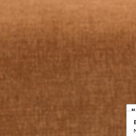
I
a
N
Vo