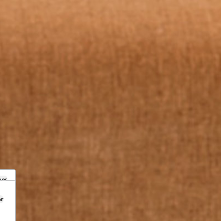
mer
er