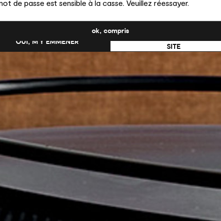
ot de passe est sensible à la casse. Veuillez réessayer.
uhaitez-vous passer au site en États-Unis ?
ok, compris
NON, RESTER SUR CE
OUI, M’Y EMMENER
SITE