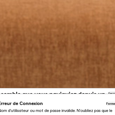
l semble que vous naviguiez depuis un
Fer
utre pays
Erreur de Connexion
Ferm
om d'utilisateur ou mot de passe invalide. N'oubliez pas que le
us consultez actuellement le site Calligaris pour France.