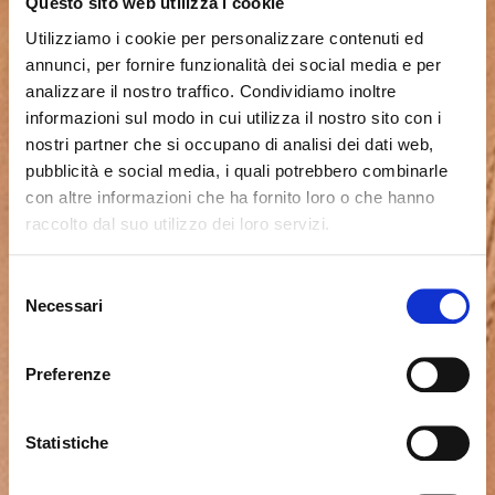
Questo sito web utilizza i cookie
Utilizziamo i cookie per personalizzare contenuti ed
annunci, per fornire funzionalità dei social media e per
analizzare il nostro traffico. Condividiamo inoltre
informazioni sul modo in cui utilizza il nostro sito con i
nostri partner che si occupano di analisi dei dati web,
pubblicità e social media, i quali potrebbero combinarle
con altre informazioni che ha fornito loro o che hanno
raccolto dal suo utilizzo dei loro servizi.
Il semble que vous naviguiez
Fermer
Selezione
depuis un autre pays
Necessari
del
Erreur de Connexion
Fermer
consenso
Nom d'utilisateur ou mot de passe invalide. N'oubliez
Vous consultez actuellement le site Calligaris pour
pas que le mot de passe est sensible à la casse.
Preferenze
France. Souhaitez-vous passer au site en États-Unis ?
Veuillez réessayer.
Statistiche
NON, RESTER SUR CE SITE
ok, compris