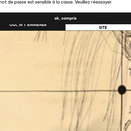
ot de passe est sensible à la casse. Veuillez réessayer.
uhaitez-vous passer au site en États-Unis ?
ok, compris
NON, RESTER SUR CE
OUI, M’Y EMMENER
SITE