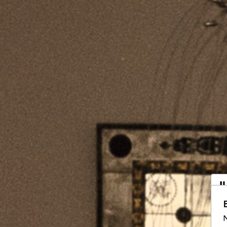
I
a
N
Vo