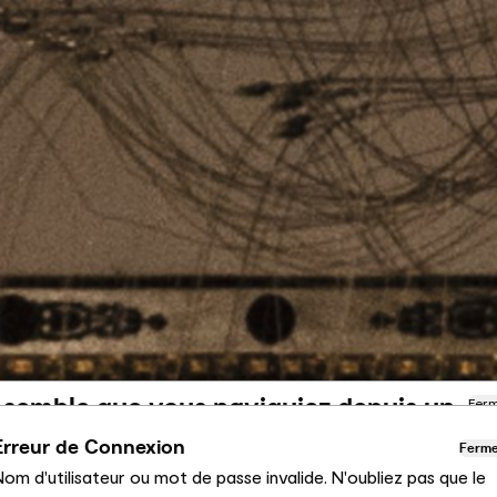
l semble que vous naviguiez depuis un
Fer
utre pays
Erreur de Connexion
Ferm
om d'utilisateur ou mot de passe invalide. N'oubliez pas que le
us consultez actuellement le site Calligaris pour France.