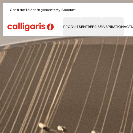
Contract
Téléchargements
My Account
PRODUITS
ENTREPRISE
INSPIRATION
ACTU