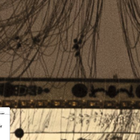
mer
er