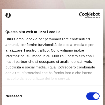
Questo sito web utilizza i cookie
Utilizziamo i cookie per personalizzare contenuti ed
annunci, per fornire funzionalità dei social media e per
analizzare il nostro traffico. Condividiamo inoltre
informazioni sul modo in cui utilizza il nostro sito con i
nostri partner che si occupano di analisi dei dati web,
pubblicità e social media, i quali potrebbero combinarle
con altre informazioni che ha fornito loro o che hanno
raccolto dal suo utilizzo dei loro servizi.
Il semble que vous naviguiez
Fermer
Selezione
depuis un autre pays
Necessari
del
Erreur de Connexion
Fermer
consenso
Nom d'utilisateur ou mot de passe invalide. N'oubliez