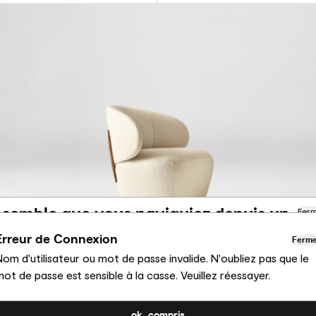
l semble que vous naviguiez depuis un
Fer
utre pays
Erreur de Connexion
Ferm
om d'utilisateur ou mot de passe invalide. N'oubliez pas que le
MARA
us consultez actuellement le site Calligaris pour France.
Fauteuil rembourré avec pivot
ot de passe est sensible à la casse. Veuillez réessayer.
uhaitez-vous passer au site en États-Unis ?
ok, compris