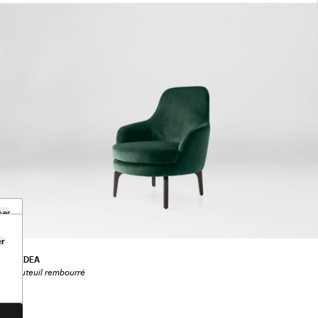
mer
er
MEDEA
Fauteuil rembourré