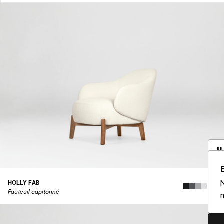
I
a
N
HOLLY FAB
+91
Vo
Fauteuil capitonné
m
So