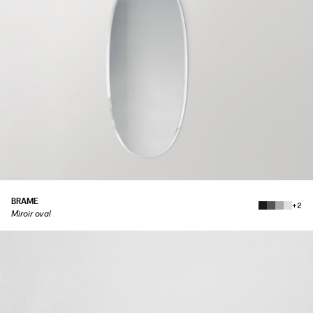
BRAME
+2
Miroir oval