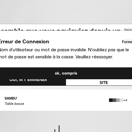
l semble que vous naviguiez depuis un
Fer
utre pays
Erreur de Connexion
Ferm
om d'utilisateur ou mot de passe invalide. N'oubliez pas que le
us consultez actuellement le site Calligaris pour France.
ot de passe est sensible à la casse. Veuillez réessayer.
uhaitez-vous passer au site en États-Unis ?
ok, compris
NON, RESTER SUR CE
OUI, M’Y EMMENER
SITE
BAMBU'
+4
Table basse