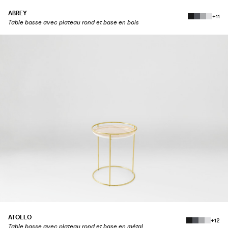
ABREY
+11
Table basse avec plateau rond et base en bois
ATOLLO
+12
Table basse avec plateau rond et base en métal