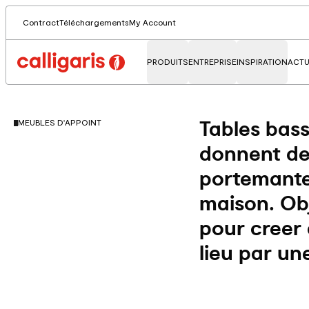
Contract
Téléchargements
My Account
PRODUITS
ENTREPRISE
INSPIRATION
ACTU
Tables bass
MEUBLES D'APPOINT
donnent de
portemante
maison. Ob
pour creer 
lieu par un