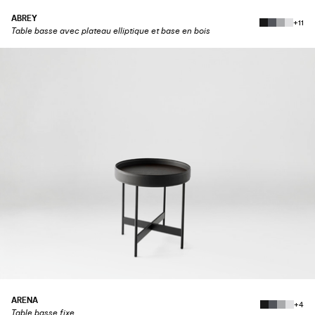
ABREY
+11
Table basse avec plateau elliptique et base en bois
ARENA
+4
Table basse fixe