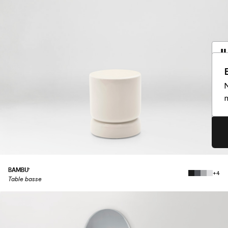
I
a
N
Vo
m
So
BAMBU'
+4
Table basse