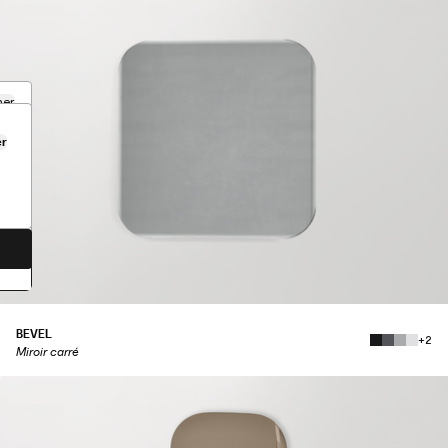
mer
er
BEVEL
+2
Miroir carré