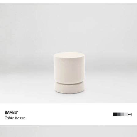
BAMBU'
+4
Table basse