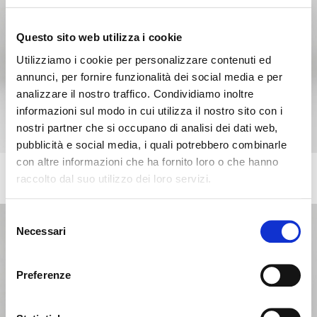
Questo sito web utilizza i cookie
Utilizziamo i cookie per personalizzare contenuti ed
annunci, per fornire funzionalità dei social media e per
analizzare il nostro traffico. Condividiamo inoltre
informazioni sul modo in cui utilizza il nostro sito con i
nostri partner che si occupano di analisi dei dati web,
pubblicità e social media, i quali potrebbero combinarle
con altre informazioni che ha fornito loro o che hanno
HORIZON
raccolto dal suo utilizzo dei loro servizi.
+17
Porte-TV en bois et en métal
Il semble que vous naviguiez
Fermer
Selezione
depuis un autre pays
Necessari
del
Erreur de Connexion
Fermer
consenso
Nom d'utilisateur ou mot de passe invalide. N'oubliez
Vous consultez actuellement le site Calligaris pour
pas que le mot de passe est sensible à la casse.
Preferenze
France. Souhaitez-vous passer au site en États-Unis ?
Veuillez réessayer.