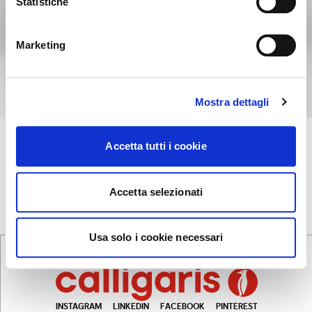
Statistiche
NON, RESTER SUR CE SITE
ok, compris
OUI, M’Y EMMENER
Marketing
Mostra dettagli
LAKE
+15
Accetta tutti i cookie
Buffet
Accetta selezionati
Usa solo i cookie necessari
INSTAGRAM
LINKEDIN
FACEBOOK
PINTEREST