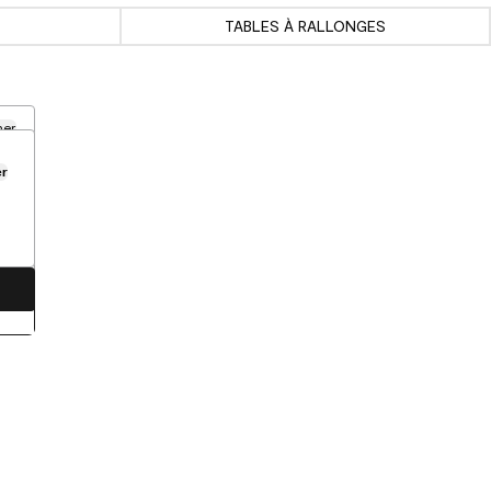
TABLES À RALLONGES
mer
er