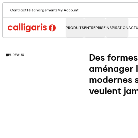
Contract
Téléchargements
My Account
PRODUITS
ENTREPRISE
INSPIRATION
ACTU
Des formes 
BUREAUX
aménager l
modernes so
veulent jam