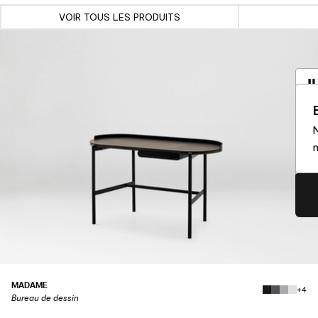
VOIR TOUS LES PRODUITS
I
a
N
Vo
m
So
MADAME
+4
Bureau de dessin