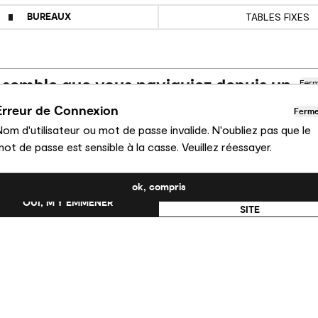
BUREAUX
TABLES FIXES
l semble que vous naviguiez depuis un
Fer
utre pays
Erreur de Connexion
Ferm
om d'utilisateur ou mot de passe invalide. N'oubliez pas que le
us consultez actuellement le site Calligaris pour France.
ot de passe est sensible à la casse. Veuillez réessayer.
uhaitez-vous passer au site en États-Unis ?
ok, compris
NON, RESTER SUR CE
OUI, M’Y EMMENER
SITE