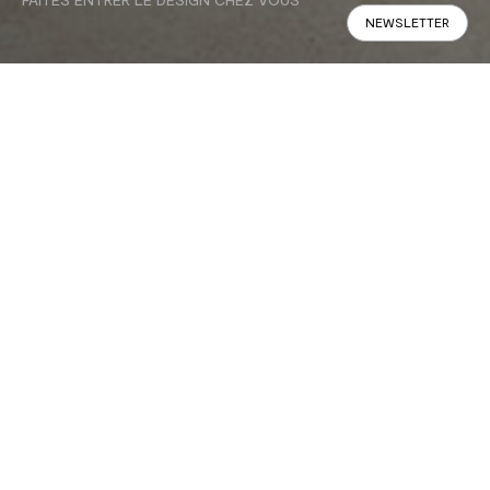
FAITES ENTRER LE DESIGN CHEZ VOUS
NEWSLETTER
L'été est le moment idéal pour
réinventer votre intérieur. Du 24 juin
au 1 août dans nos magasins
Calligaris, découvrez une sélection
de meubles et d'accessoires à
l'occasion des Soldes d'été.
Tables, chaises, canapés et accessoires conçus pour donner
une nouvelle personnalité à vos espaces et rendre chaque
pièce encore plus accueillante. Découvrez notre sélection en
promotion et laissez-vous inspirer par le design italien signé
Calligaris.