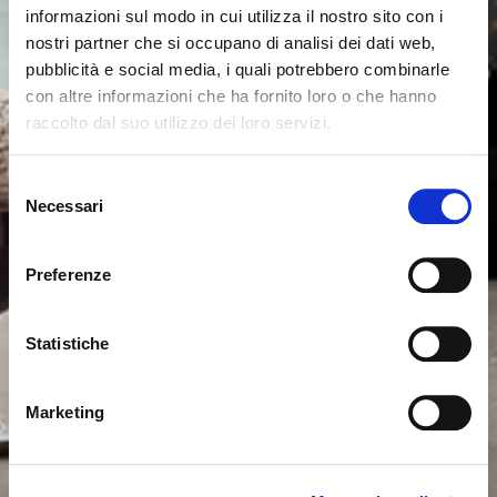
informazioni sul modo in cui utilizza il nostro sito con i
nostri partner che si occupano di analisi dei dati web,
pubblicità e social media, i quali potrebbero combinarle
con altre informazioni che ha fornito loro o che hanno
raccolto dal suo utilizzo dei loro servizi.
Il semble que vous naviguiez
Fermer
Selezione
depuis un autre pays
Necessari
del
Erreur de Connexion
Fermer
consenso
Nom d'utilisateur ou mot de passe invalide. N'oubliez
Vous consultez actuellement le site Calligaris pour
pas que le mot de passe est sensible à la casse.
Preferenze
France. Souhaitez-vous passer au site en États-Unis ?
Veuillez réessayer.
Statistiche
NON, RESTER SUR CE SITE
ok, compris
OUI, M’Y EMMENER
Marketing