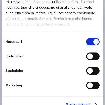
informazioni sul modo in cui utilizza il nostro sito con i
nostri partner che si occupano di analisi dei dati web,
pubblicità e social media, i quali potrebbero combinarle
con altre informazioni che ha fornito loro o che hanno
raccolto dal suo utilizzo dei loro servizi.
Sembra che tu stia navigando
Chiudi
Selezione
da un altro Paese
Necessari
del
Login errato
Chiudi
consenso
Stai visualizzando il sito Calligaris per Italia. Vuoi
User o password non validi. Ricorda che la password
Preferenze
passare al sito in Stati Uniti?
distingue fra maiuscole e minuscole. Riprova.
Statistiche
ok, ho capito
NO, RESTA SU QUESTO SITO
SÌ, PORTAMI LÌ
Marketing
Mostra dettagli