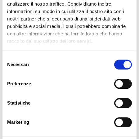
analizzare il nostro traffico. Condividiamo inoltre
informazioni sul modo in cui utilizza il nostro sito con i
nostri partner che si occupano di analisi dei dati web,
pubblicità e social media, i quali potrebbero combinarle
con altre informazioni che ha fornito loro o che hanno
raccolto dal suo utilizzo dei loro servizi.
Sembra che tu stia navigando
Chiudi
Selezione
da un altro Paese
Necessari
del
Login errato
Chiudi
consenso
Stai visualizzando il sito Calligaris per Italia. Vuoi
User o password non validi. Ricorda che la password
Preferenze
passare al sito in Stati Uniti?
distingue fra maiuscole e minuscole. Riprova.
Statistiche
ok, ho capito
NO, RESTA SU QUESTO SITO
SÌ, PORTAMI LÌ
Marketing