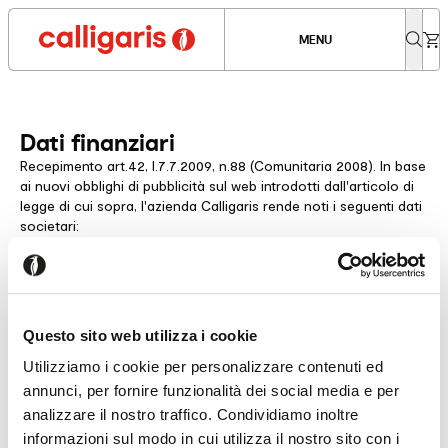
MENU
Dati finanziari
Recepimento art.42, l.7.7.2009, n.88 (Comunitaria 2008). In base
ai nuovi obblighi di pubblicità sul web introdotti dall'articolo di
legge di cui sopra, l'azienda Calligaris rende noti i seguenti dati
societari:
Calligaris S.p.A. a socio unico
SEDE LEGALE
Via E.T. Moneta, 40
20161 Milano (MI)
Questo sito web utilizza i cookie
Italy
Utilizziamo i cookie per personalizzare contenuti ed
CAPITALE SOCIALE
annunci, per fornire funzionalità dei social media e per
€ 43.000.000,00 interamente versato
analizzare il nostro traffico. Condividiamo inoltre
informazioni sul modo in cui utilizza il nostro sito con i