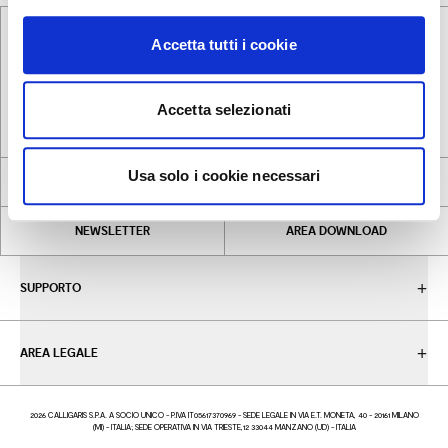
Accetta tutti i cookie
INSTAGRAM
LINKEDIN
FACEBOOK
PINTEREST
Accetta selezionati
Usa solo i cookie necessari
STORE LOCATOR
CONTRACT
NEWSLETTER
AREA DOWNLOAD
SUPPORTO
AREA LEGALE
2026 CALLIGARIS S.P.A. A SOCIO UNICO - P.IVA IT05617370969 - SEDE LEGALE IN VIA E.T. MONETA, 40 - 20161 MILANO
(MI) - ITALIA; SEDE OPERATIVA IN VIA TRIESTE,12 33044 MANZANO (UD) - ITALIA