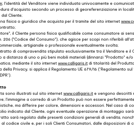
om
; l'identità del Venditore viene individuata univocamente e comunicata
dura d'acquisto secondo un processo di georeferenziazione in località
 dal Cliente;
ona fisica o giuridica che acquista per il tramite del sito internet
www.cal
ontratto;
ore", il Cliente persona fisica qualificabile come consumatore ai sensi 
 206 ("Codice del Consumo"), che agisce per scopi non riferibili all'att
commerciale, artigianale o professionale eventualmente svolta;
ntratto di compravendita stipulato esclusivamente tra il Venditore e il 
 a distanza di uno o più beni mobili materiali (dinnanzi "Prodotto" e/o 
atica, mediante il sito internet
www.calligaris.it
di titolarità del Produtt
a della Privacy, si applica il Regolamento UE 679/16 (“Regolamento sul
GDPR”).
etto
ta sono illustrati sul sito internet
www.calligaris.it
e vengono descritti n
ve; l'immagine a corredo di un Prodotto può non essere perfettament
ristiche, ma differire per colore, dimensioni e accessori. Nel caso di 
ilio indicato dal Cliente, ogni eventuale operazione di montaggio sarà
tratto sarà regolato dalle presenti condizioni generali di vendita, nonc
i al codice civile e, per i soli Clienti Consumatori, dalle disposizioni di 