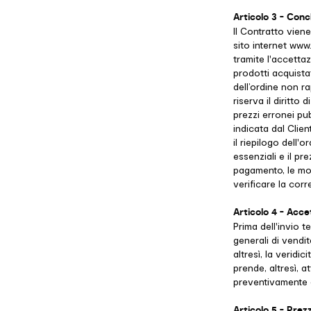
Articolo 3 - Conc
Il Contratto vien
sito internet www
tramite l'accettaz
prodotti acquistat
dell’ordine non r
riserva il diritto
prezzi erronei pub
indicata dal Clie
il riepilogo dell'
essenziali e il pr
pagamento, le moda
verificare la corr
Articolo 4 - Acce
Prima dell'invio t
generali di vendit
altresì, la veridi
prende, altresì, a
preventivamente c
Articolo 5 - Prezz