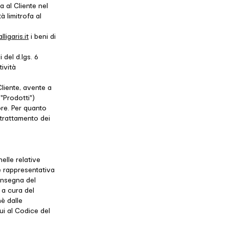
 al Cliente nel
 limitrofa al
ligaris.it
i beni di
del d.lgs. 6
ività
Cliente, avente a
"Prodotti")
ore. Per quanto
 trattamento dei
elle relative
e rappresentativa
consegna del
 a cura del
hè dalle
cui al Codice del