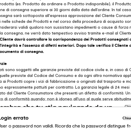
Prodotto (es. Prodotto da ordinare o Prodotto indisponibile), il Produtt
e di consegna superiore ai 30 giorni dalla data dell’ordine. In tal caso
nsegna sarà sottoposta all'espressa approvazione del Cliente Consuma
 nelle schede dei Prodotti e nel corso della procedura di acquisto son
iderarsi validi qualora non sussistano impedimenti o cause di forza 
ella consegna, ne verrà dato tempestivo avviso tramite e-mail al Client
 Cliente dovrà controllare la corrispondenza dei Prodotti consegnati c
 l'integrità e l'assenza di difetti esteriori. Dopo tale verifica il Cliente
 documento di consegna.
nzie
ati sono soggetti alle garanzie previste dal codice civile e, in caso di 
elle previste dal Codice del Consumo e da ogni altra normativa appli
a ai Prodotti copre i vizi di fabbricazione o originati dal trasporto e 
no espressamente pattuiti per contratto. La garanzia legale di 24 mesi s
ato dal Cliente Consumatore che presenti un difetto di conformità. U
to di conformità quando: non è idoneo all'uso al quale serve abitual
; non è conforme alla descrizione fatta dal Venditore e non possiede le
embra che tu stia navigando da un
Chi
Venditore ha presentato al Cliente Consumatore come campione o mod
ltro Paese
à e le prestazioni abituali di un prodotto dello stesso tipo, che il Cli
Login errato
Chiu
te aspettarsi, tenuto conto della natura del prodotto e, se del caso, 
User o password non validi. Ricorda che la password distingue fr
liche sulle caratteristiche specifiche del Prodotto fatte al riguardo da
ai visualizzando il sito Calligaris per Italia. Vuoi passare al sito in