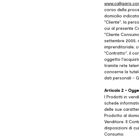
www.calligaris.c
corso della proce
domicilio indicato
"Cliente", la pers
cui al presente C
"Cliente Consumat
settembre 2005, n.
imprenditoriale, 
"Contratto", il co
oggetto l'acquisto
tramite rete telem
concerne la tutel
dati personali - 
Articolo 2 - Ogg
I Prodotti in vendi
schede informati
delle sue caratte
Prodotto al domic
Venditore. Il Con
disposizioni di cu
Consumo.