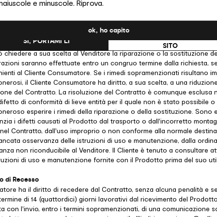
maiuscole e minuscole. Riprova.
suo agente o rappresentante, in particolare nella pubblicità o sull'etic
ati Uniti?
l'uso particolare voluto dal Cliente Consumatore e che sia stato da qu
enditore al momento della conclusione del Contratto e che il Vendito
ok, ho capito
er fatti concludenti. A pena di decadenza, il Cliente Consumatore è 
NO, RESTA SU QUESTO
SÌ, PORTAMI LÌ
tto di conformità entro due mesi dalla sua scoperta. In tale circostanza
SITO
hiedere a sua scelta al Venditore la riparazione o la sostituzione de
arazioni saranno effettuate entro un congruo termine dalla richiesta, 
ienti al Cliente Consumatore. Se i rimedi sopramenzionati risultano im
erosi, il Cliente Consumatore ha diritto, a sua scelta, a una riduzione
ione del Contratto. La risoluzione del Contratto è comunque esclusa ne
difetto di conformità di lieve entità per il quale non è stato possibile o
eroso esperire i rimedi della riparazione o della sostituzione. Sono
nzia i difetti causati al Prodotto dal trasporto o dall'incorretto monta
 nel Contratto, dall'uso improprio o non conforme alla normale destin
ancata osservanza delle istruzioni di uso e manutenzione, dalla ordina
tanza non riconducibile al Venditore. Il Cliente è tenuto a consultare 
ruzioni di uso e manutenzione fornite con il Prodotto prima del suo util
to di Recesso
atore ha il diritto di recedere dal Contratto, senza alcuna penalità e 
 termine di 14 (quattordici) giorni lavorativi dal ricevimento del Prodotto. 
ta con l'invio, entro i termini sopramenzionati, di una comunicazione sc