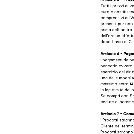
Tutti i prezzi di v
euro e costituisco
comprensivi di IVA
presenti, pur non
prima dell'inoltro
dell'ordine effett
dopo l’invio al Cl
Articolo 6 - Paga
I pagamenti da pa
bancario ovvero p
esercizio del dir
una delle modalit
massimo entro 14 (
la legittimità de
Se compri con Sca
cedute a Increment
Articolo 7 - Con
I Prodotti sarann
Cliente nei termi
Prodotti saranno 