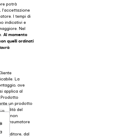
ore potrà
, l'accettazione
tore. I tempi di
o indicativi e
maggiore. Nel
Al momento
e.
on quelli ordinati
 dovrà
Cliente
cabile. La
montaggio, ove
i applica al
n Prodotto
mente un prodotto
 qualità del
udi
ello; non
ente Consumatore
di
delle
a
l Venditore, dal