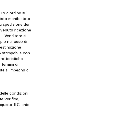
ulo d'ordine sul
uisto manifestato
la spedizione dei
’avvenuta ricezione
Il Venditore si
mpio nel caso di
 destinazione
eb stampabile con
aratteristiche
 termini di
ente si impegna a
 delle condizioni
e verifica,
quisto. Il Cliente
n