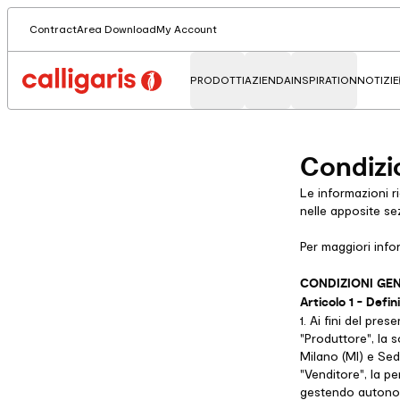
Contract
Area Download
My Account
PRODOTTI
AZIENDA
INSPIRATION
NOTIZIE
Condizio
Le informazioni r
nelle apposite sez
Per maggiori infor
CONDIZIONI GEN
Articolo 1 - Defini
1. Ai fini del pres
"Produttore", la 
Milano (MI) e Sed
"Venditore", la pe
gestendo autonoma