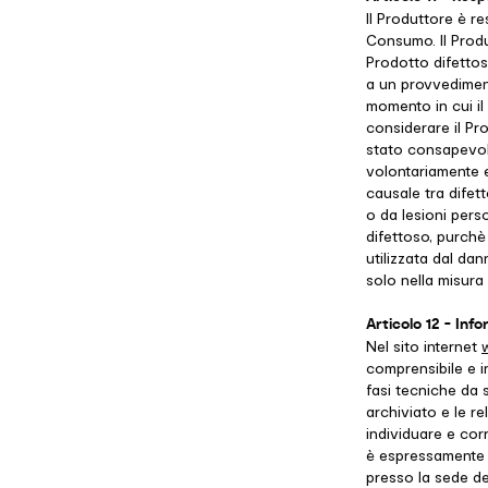
Il Produttore è r
Consumo. Il Prod
Prodotto difettos
a un provvediment
momento in cui il
considerare il Pr
stato consapevole
volontariamente e
causale tra difet
o da lesioni pers
difettoso, purchè
utilizzata dal dan
solo nella misur
Articolo 12 - Inf
Nel sito internet
w
comprensibile e in
fasi tecniche da 
archiviato e le re
individuare e corr
è espressamente 
presso la sede de