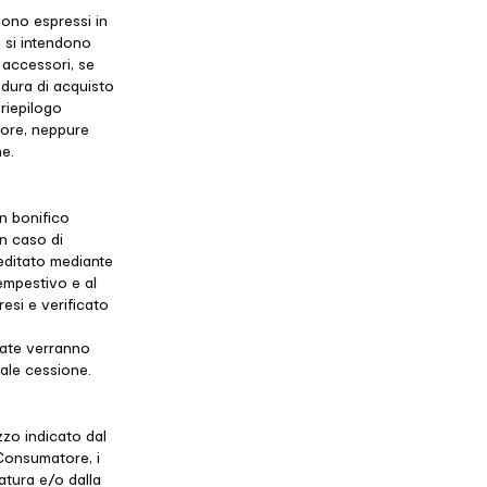
sono espressi in
a si intendono
i accessori, se
edura di acquisto
 riepilogo
itore, neppure
ne.
n bonifico
n caso di
reditato mediante
empestivo e al
resi e verificato
 rate verranno
tale cessione.
zzo indicato dal
 Consumatore, i
atura e/o dalla