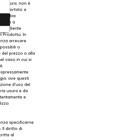
hettatura; non è
esti portato a
re abbia
tenuto a
, il Cliente
l Prodotto. In
senza arrecare
possibili o
 del prezzo o alla
l caso in cui si
 è
 espressamente
ggio, ove questi
azione d'uso del
ria usura e da
attentamente e
izzo.
senza specificarne
Il diritto di
ritta al