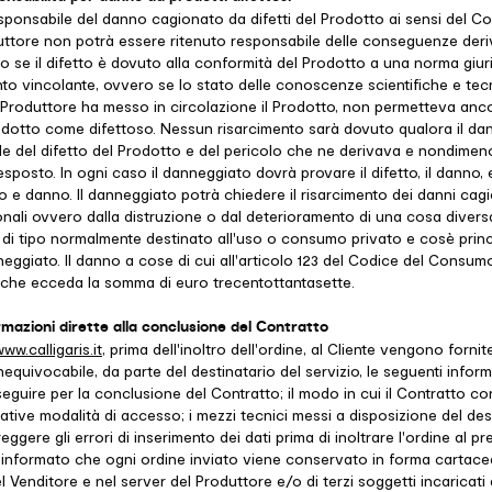
esponsabile del danno cagionato da difetti del Prodotto ai sensi del Co
uttore non potrà essere ritenuto responsabile delle conseguenze deri
o se il difetto è dovuto alla conformità del Prodotto a una norma giur
o vincolante, ovvero se lo stato delle conoscenze scientifiche e tecn
 Produttore ha messo in circolazione il Prodotto, non permetteva anco
odotto come difettoso. Nessun risarcimento sarà dovuto qualora il da
 del difetto del Prodotto e del pericolo che ne derivava e nondimeno 
sposto. In ogni caso il danneggiato dovrà provare il difetto, il danno,
to e danno. Il danneggiato potrà chiedere il risarcimento dei danni cag
onali ovvero dalla distruzione o dal deterioramento di una cosa divers
 di tipo normalmente destinato all'uso o consumo privato e cosè prin
neggiato. Il danno a cose di cui all'articolo 123 del Codice del Consumo
a che ecceda la somma di euro trecentottantasette.
ormazioni dirette alla conclusione del Contratto
ww.calligaris.it
, prima dell'inoltro dell'ordine, al Cliente vengono forni
equivocabile, da parte del destinatario del servizio, le seguenti informa
seguire per la conclusione del Contratto; il modo in cui il Contratto c
lative modalità di accesso; i mezzi tecnici messi a disposizione del des
eggere gli errori di inserimento dei dati prima di inoltrare l'ordine al pre
informato che ogni ordine inviato viene conservato in forma cartacea
l Venditore e nel server del Produttore e/o di terzi soggetti incaricati