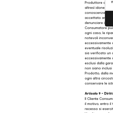
Produttore o dal 
St
altresì idoneo al
conoscenza del V
accettato anche p
denunciare il dife
Consumatore può c
ogni caso, le rip
notevoli inconven
eccessivamente on
eventuale risoluz
sia verificato un 
eccessivamente on
esclusi dalla gara
non siano inclusi
Prodotto, dalla m
ogni altra circos
conservare le ist
Articolo 9 - Dirit
Il Cliente Consum
il motivo, entro il
recesso si eserci