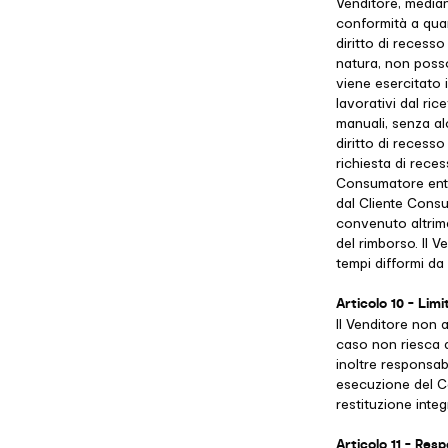
Venditore, median
conformità a qua
diritto di recess
natura, non posson
viene esercitato i
lavorativi dal ric
manuali, senza a
diritto di recess
richiesta di reces
Consumatore entro
dal Cliente Consu
convenuto altrim
del rimborso. Il 
tempi difformi da
Articolo 10 - Limi
Il Venditore non 
caso non riesca a
inoltre responsabi
esecuzione del Con
restituzione inte
Articolo 11 - Res