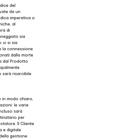
dice del
vate da un
idica imperativa o
iche, al
ra di
nneggiato sia
vi si sia
 e la connessione
ionati dalla morte
a dal Prodotto
cipalmente
 sarà risarcibile
te in modo chiaro,
zioni: le varie
oncluso sarà
tinatario per
statore. Il Cliente
 e digitale
 della gestione