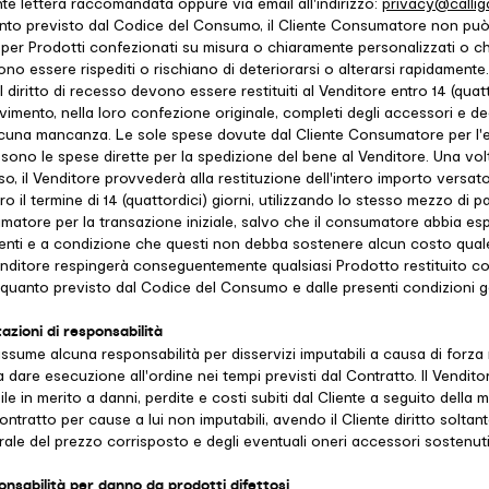
te lettera raccomandata oppure via email all'indirizzo:
privacy@calliga
nto previsto dal Codice del Consumo, il Cliente Consumatore non può 
o per Prodotti confezionati su misura o chiaramente personalizzati o ch
o essere rispediti o rischiano di deteriorarsi o alterarsi rapidamente. 
l diritto di recesso devono essere restituiti al Venditore entro 14 (quatt
evimento, nella loro confezione originale, completi degli accessori e de
lcuna mancanza. Le sole spese dovute dal Cliente Consumatore per l'e
o sono le spese dirette per la spedizione del bene al Venditore. Una vol
so, il Venditore provvederà alla restituzione dell'intero importo versato
 il termine di 14 (quattordici) giorni, utilizzando lo stesso mezzo di
matore per la transazione iniziale, salvo che il consumatore abbia e
enti e a condizione che questi non debba sostenere alcun costo qu
Venditore respingerà conseguentemente qualsiasi Prodotto restituito c
 quanto previsto dal Codice del Consumo e dalle presenti condizioni ge
tazioni di responsabilità
assume alcuna responsabilità per disservizi imputabili a causa di forza
 dare esecuzione all'ordine nei tempi previsti dal Contratto. Il Vendit
le in merito a danni, perdite e costi subiti dal Cliente a seguito della
tratto per cause a lui non imputabili, avendo il Cliente diritto soltant
grale del prezzo corrisposto e degli eventuali oneri accessori sostenuti
ponsabilità per danno da prodotti difettosi