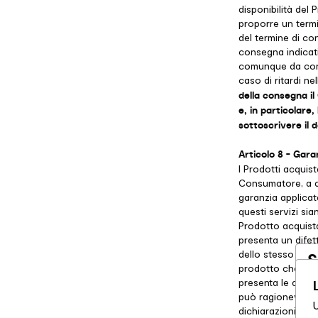
disponibilità del 
proporre un termin
del termine di co
consegna indicati
comunque da cons
caso di ritardi n
della consegna il
e, in particolare,
sottoscrivere il
Articolo 8 - Gara
I Prodotti acquist
Consumatore, a qu
garanzia applicat
questi servizi sia
Prodotto acquist
presenta un difet
dello stesso tipo
S
prodotto che il 
a
presenta le qualit
può ragionevolmen
dichiarazioni pubb
St