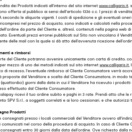
endita dei Prodotti indicati all'interno del sito internet
www.calligaris.it
, 
no offerta al pubblico ai sensi dell'articolo 1336 c.c. I prezzi di vendit
 secondo le aliquote vigenti. I costi di spedizione e gli eventuali oner
 ricompresi nel prezzo di acquisto, sono indicati e calcolati nella proc
 dell'ordine da parte del Cliente e, altresì, contenuti nella pagina web di
uato. Eventuali prezzi erronei pubblicati sul Sito non vincolano il Vend
iente delle mail con la quale si dà atto dell’avvenuta ricezione dell’ordi
menti e rimborsi
rte del Cliente potranno avvenire unicamente con carta di credito, co
er mezzo di uno dei metodi indicati sul sito internet
www.calligaris.it.
I
itto di recesso, l'eventuale rimborso al Cliente Consumatore verrà acc
à proposte dal Venditore e scelta dal Cliente Consumatore, in modo t
quattordici) giorni dalla data in cui il Venditore ha ricevuto i prodotti 
l reso effettuato dal Cliente Consumatore.
lapay ricevi il tuo ordine subito e paghi in 3 rate. Prendi atto che le
o SPV S.r.l., a soggetti correlati e ai loro cessionari, e che autorizzi 
segna Prodotti
o consegnati presso i locali commerciali del Venditore ovvero all'indiri
ni comunicati nel corso della procedura di acquisto. In caso di Cliente
consegnati entro 30 giorni dalla data dell’ordine. Ove richiesto dalla n