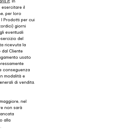
ris.it
. In
esercitare il
e, per loro
I Prodotti per cui
ordici) giorni
gli eventuali
sercizio del
ta ricevuta la
 dal Cliente
 pagamento usato
spressamente
ale conseguenza
on modalità e
nerali di vendita.
 maggiore, nel
ore non sarà
 mancata
o alla
.