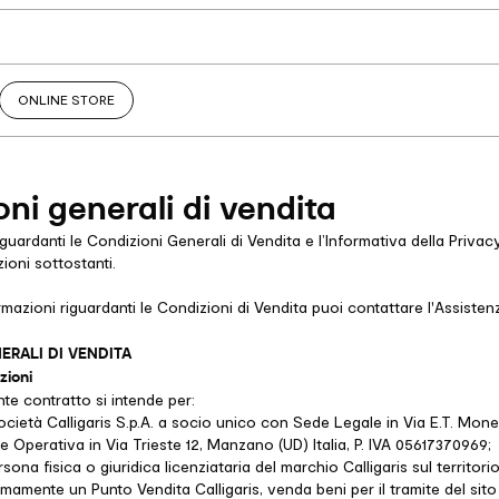
ONLINE STORE
ni generali di vendita
iguardanti le Condizioni Generali di Vendita e l’Informativa della Priva
ioni sottostanti.
mazioni riguardanti le Condizioni di Vendita puoi contattare l'Assistenz
ERALI DI VENDITA
zioni
ente contratto si intende per:
società Calligaris S.p.A. a socio unico con Sede Legale in Via E.T. Mone
e Operativa in Via Trieste 12, Manzano (UD) Italia, P. IVA 05617370969;
rsona fisica o giuridica licenziataria del marchio Calligaris sul territorio
mente un Punto Vendita Calligaris, venda beni per il tramite del sito