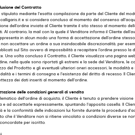
lusione del Contratto
e stipulato mediante l'esatta compilazione da parte del Cliente del mod
.calligaris.it e si considera concluso al momento del consenso all'acq
ione dell’ordine inviata al Cliente tramite il sito stesso al momento del
i. Al contrario, la mail con la quale il Venditore informa il Cliente dell
appresenta in alcun modo una forma di accettazione dell’ordine stesso. 
 di non accettare un ordine a sua insindacabile discrezionalità, per ese
blicati sul Sito ovvero di impossibilità a recapitare l’ordine presso la
nte. Una volta concluso il Contratto, il Cliente visualizza una pagina w
ordine, nella quale sono riportati gli estremi e la sede del Venditore, le c
ezzo del Prodotto e gli eventuali ulteriori oneri accessori, le modalità e i
lità e i termini di consegna e l'esistenza del diritto di recesso. Il Cli
ettezza dei dati inseriti al momento dell'ordine.
ttazione delle condizioni generali di vendita
elematico dell'ordine di acquisto, il Cliente è tenuto a prendere visione
a e ad accettarle espressamente, spuntando l'apposita casella. Il Client
cità e la conformità delle indicazioni lui fornite durante la procedura d'ac
tto che il Venditore non si ritiene vincolato a condizioni diverse se no
oncordate per iscritto.
i