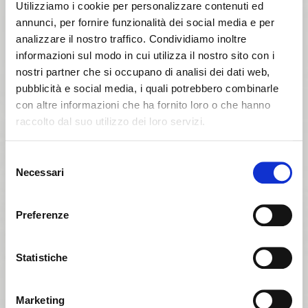
Utilizziamo i cookie per personalizzare contenuti ed
annunci, per fornire funzionalità dei social media e per
analizzare il nostro traffico. Condividiamo inoltre
informazioni sul modo in cui utilizza il nostro sito con i
nostri partner che si occupano di analisi dei dati web,
pubblicità e social media, i quali potrebbero combinarle
con altre informazioni che ha fornito loro o che hanno
raccolto dal suo utilizzo dei loro servizi.
Sembra che tu stia navigando
Chiudi
Selezione
da un altro Paese
Necessari
del
Login errato
Chiudi
consenso
Stai visualizzando il sito Calligaris per Italia. Vuoi
User o password non validi. Ricorda che la password
Preferenze
passare al sito in Stati Uniti?
distingue fra maiuscole e minuscole. Riprova.
Statistiche
ok, ho capito
NO, RESTA SU QUESTO SITO
SÌ, PORTAMI LÌ
Marketing