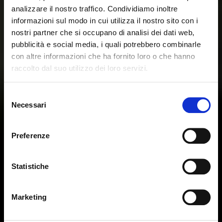
analizzare il nostro traffico. Condividiamo inoltre
informazioni sul modo in cui utilizza il nostro sito con i
nostri partner che si occupano di analisi dei dati web,
pubblicità e social media, i quali potrebbero combinarle
con altre informazioni che ha fornito loro o che hanno
raccolto dal suo utilizzo dei loro servizi.
Sembra che tu stia navigando
Chiudi
Selezione
da un altro Paese
Necessari
del
Login errato
Chiudi
consenso
Stai visualizzando il sito Calligaris per Italia. Vuoi
User o password non validi. Ricorda che la password
Preferenze
passare al sito in Stati Uniti?
distingue fra maiuscole e minuscole. Riprova.
Statistiche
ok, ho capito
NO, RESTA SU QUESTO SITO
SÌ, PORTAMI LÌ
Marketing